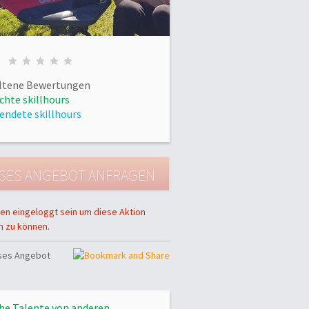
ltene Bewertungen
chte skillhours
endete skillhours
en eingeloggt sein um diese Aktion
n zu können.
eses Angebot
he Talente von anderen