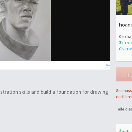
hoani
0
erha
3
errei
0
verw
Sie müss
ustration skills and build a foundation for drawing
durführe
Teile di
Ähnlic