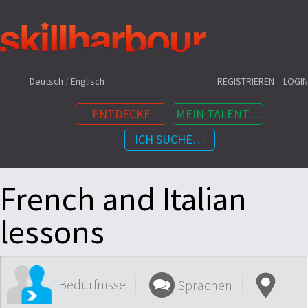
Shortcuts:
Deutsch
/
Englisch
REGISTRIEREN
LOGIN
ENTDECKE
MEIN TALENT…
ICH SUCHE…
Inhalt:
French and Italian
lessons
Bedürfnisse
Sprachen