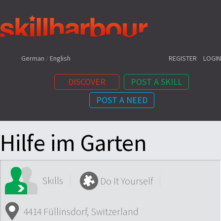
Shortcuts:
German
/
English
REGISTER
LOGIN
DISCOVER
POST A SKILL
POST A NEED
Content:
Hilfe im Garten
Skills
Do It Yourself
4414 Füllinsdorf, Switzerland