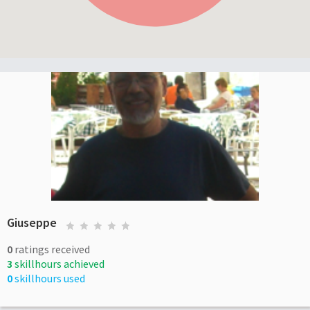
Giuseppe
0
ratings received
3
skillhours achieved
0
skillhours used