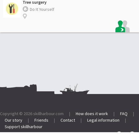
Tree surgery
Do It Yourself
Footer:
Copyright © 2026
skillharbour.com
|
How does it work
|
FAQ
|
Our story
|
Friends
|
Contact
|
Legal information
|
Support skillharbour