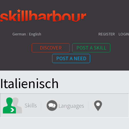
Shortcuts:
German
/
English
REGISTER
LOGIN
DISCOVER
POST A SKILL
POST A NEED
Content:
Italienisch
Skills
Languages